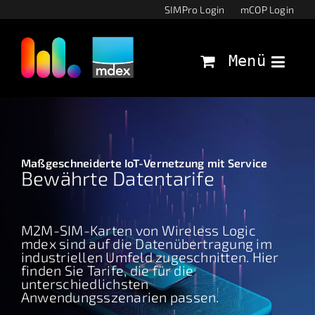
Zum
SIMPro Login
mCOP Login
Inhalt
Home
springen
Menü
Your Content Goes Here
Maßgeschneiderte IoT-Vernetzung mit Service
Bewährte Datentarife
M2M-SIM-Karten von Wireless Logic
mdex sind auf die Datenübertragung im
industriellen Umfeld zugeschnitten. Hier
finden Sie Tarife, die für die
unterschiedlichsten
Anwendungsszenarien passen.