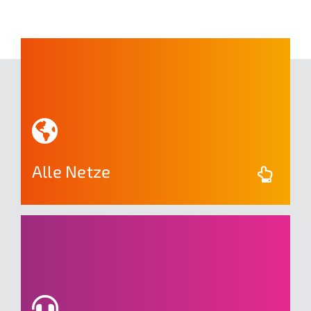
Wählen Sie zwischen Telekom, Vodafone und
Telefonica/O2+ oder nutzen Sie mit der mdex
EASY M2M-SIM automatisch immer das
stärkste Netz vor Ort.
Alle Netze
Unsere Mitarbeiter unterstützen Sie zu allen
Fragen rund um M2M/IoT-Konnektivität.
Persönlich, kompetent und unter einer normal
tarifierten Festnetznummer.